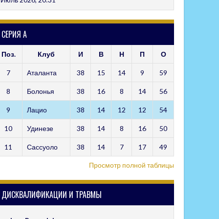
СЕРИЯ А
Поз.
Клуб
И
В
Н
П
О
7
Аталанта
38
15
14
9
59
8
Болонья
38
16
8
14
56
9
Лацио
38
14
12
12
54
10
Удинезе
38
14
8
16
50
11
Сассуоло
38
14
7
17
49
Просмотр полной таблицы
ДИСКВАЛИФИКАЦИИ И ТРАВМЫ