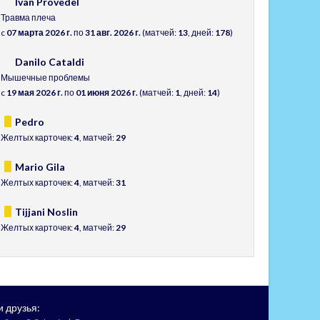
Ivan Provedel
Травма плеча
c
07 марта 2026 г.
по
31 авг. 2026 г.
(матчей:
13
, дней:
178
)
Danilo Cataldi
Мышечные проблемы
c
19 мая 2026 г.
по
01 июня 2026 г.
(матчей:
1
, дней:
14
)
Pedro
Желтых карточек:
4
, матчей:
29
Mario Gila
Желтых карточек:
4
, матчей:
31
Tijjani Noslin
Желтых карточек:
4
, матчей:
29
 друзья: