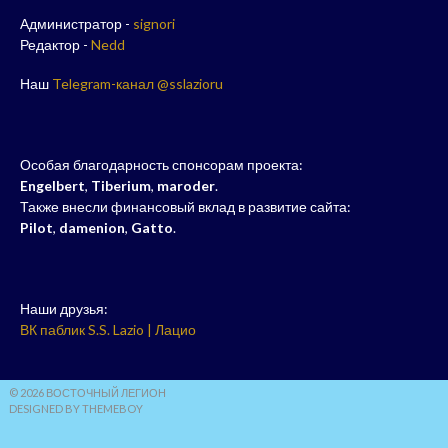
Администратор -
signori
Редактор -
Nedd
Наш
Telegram-канал @sslazioru
Особая благодарность спонсорам проекта:
Engelbert
,
Tiberium
,
maroder
.
Также внесли финансовый вклад в развитие сайта:
Pilot
,
damenion
,
Gatto
.
Наши друзья:
ВК паблик S.S. Lazio | Лацио
© 2026 ВОСТОЧНЫЙ ЛЕГИОН
DESIGNED BY THEMEBOY