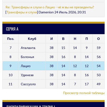
Re: Трансферы и слухи о Лацио - чё ж вы не президенты?
[
Трансферы и слухи
] Damenion 24 Июль 2026, 20:31
СЕРИЯ А
Поз.
Клуб
И
В
Н
П
О
7
Аталанта
38
15
14
9
59
8
Болонья
38
16
8
14
56
9
Лацио
38
14
12
12
54
10
Удинезе
38
14
8
16
50
11
Сассуоло
38
14
7
17
49
Просмотр полной таблицы