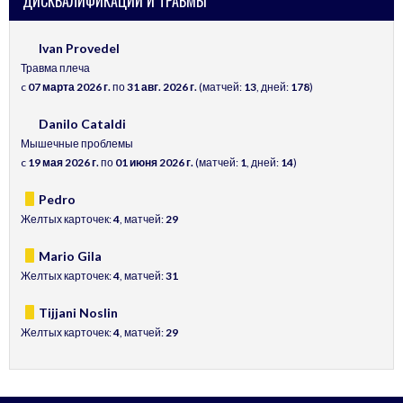
ДИСКВАЛИФИКАЦИИ И ТРАВМЫ
Ivan Provedel
Травма плеча
c
07 марта 2026 г.
по
31 авг. 2026 г.
(матчей:
13
, дней:
178
)
Danilo Cataldi
Мышечные проблемы
c
19 мая 2026 г.
по
01 июня 2026 г.
(матчей:
1
, дней:
14
)
Pedro
Желтых карточек:
4
, матчей:
29
Mario Gila
Желтых карточек:
4
, матчей:
31
Tijjani Noslin
Желтых карточек:
4
, матчей:
29