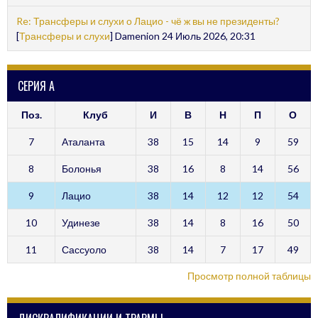
Re: Трансферы и слухи о Лацио - чё ж вы не президенты?
[
Трансферы и слухи
] Damenion 24 Июль 2026, 20:31
СЕРИЯ А
Поз.
Клуб
И
В
Н
П
О
7
Аталанта
38
15
14
9
59
8
Болонья
38
16
8
14
56
9
Лацио
38
14
12
12
54
10
Удинезе
38
14
8
16
50
11
Сассуоло
38
14
7
17
49
Просмотр полной таблицы