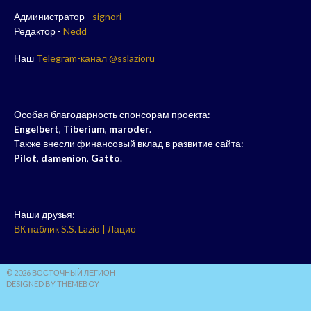
Администратор -
signori
Редактор -
Nedd
Наш
Telegram-канал @sslazioru
Особая благодарность спонсорам проекта:
Engelbert
,
Tiberium
,
maroder
.
Также внесли финансовый вклад в развитие сайта:
Pilot
,
damenion
,
Gatto
.
Наши друзья:
ВК паблик S.S. Lazio | Лацио
© 2026 ВОСТОЧНЫЙ ЛЕГИОН
DESIGNED BY THEMEBOY