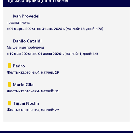
ДИСКВАЛИФИКАЦИИ И ТРАВМЫ
Ivan Provedel
Травма плеча
c
07 марта 2026 г.
по
31 авг. 2026 г.
(матчей:
13
, дней:
178
)
Danilo Cataldi
Мышечные проблемы
c
19 мая 2026 г.
по
01 июня 2026 г.
(матчей:
1
, дней:
14
)
Pedro
Желтых карточек:
4
, матчей:
29
Mario Gila
Желтых карточек:
4
, матчей:
31
Tijjani Noslin
Желтых карточек:
4
, матчей:
29