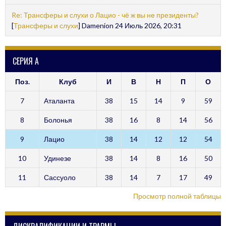
Re: Трансферы и слухи о Лацио - чё ж вы не президенты?
[
Трансферы и слухи
] Damenion 24 Июль 2026, 20:31
СЕРИЯ А
Поз.
Клуб
И
В
Н
П
О
7
Аталанта
38
15
14
9
59
8
Болонья
38
16
8
14
56
9
Лацио
38
14
12
12
54
10
Удинезе
38
14
8
16
50
11
Сассуоло
38
14
7
17
49
Просмотр полной таблицы