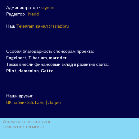
Администратор -
signori
Редактор -
Nedd
Наш
Telegram-канал @sslazioru
Особая благодарность спонсорам проекта:
Engelbert
,
Tiberium
,
maroder
.
Также внесли финансовый вклад в развитие сайта:
Pilot
,
damenion
,
Gatto
.
Наши друзья:
ВК паблик S.S. Lazio | Лацио
© 2026 ВОСТОЧНЫЙ ЛЕГИОН
DESIGNED BY THEMEBOY