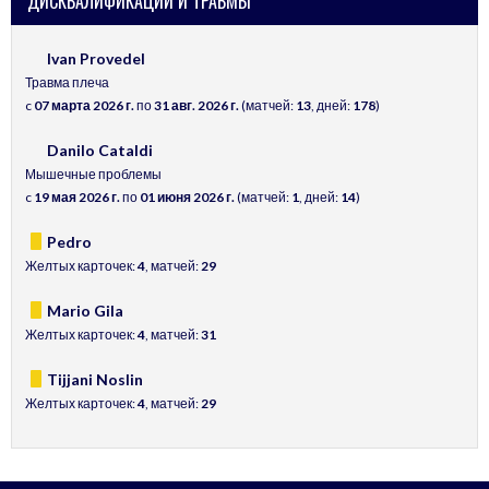
ДИСКВАЛИФИКАЦИИ И ТРАВМЫ
Ivan Provedel
Травма плеча
c
07 марта 2026 г.
по
31 авг. 2026 г.
(матчей:
13
, дней:
178
)
Danilo Cataldi
Мышечные проблемы
c
19 мая 2026 г.
по
01 июня 2026 г.
(матчей:
1
, дней:
14
)
Pedro
Желтых карточек:
4
, матчей:
29
Mario Gila
Желтых карточек:
4
, матчей:
31
Tijjani Noslin
Желтых карточек:
4
, матчей:
29