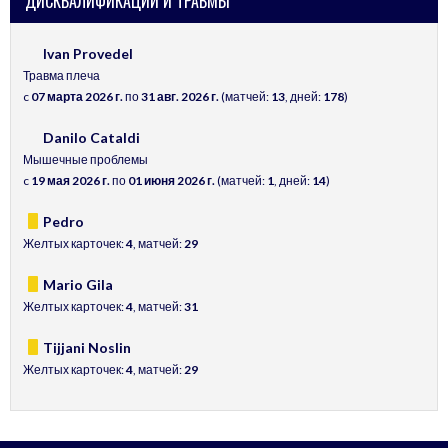
ДИСКВАЛИФИКАЦИИ И ТРАВМЫ
Ivan Provedel
Травма плеча
c
07 марта 2026 г.
по
31 авг. 2026 г.
(матчей:
13
, дней:
178
)
Danilo Cataldi
Мышечные проблемы
c
19 мая 2026 г.
по
01 июня 2026 г.
(матчей:
1
, дней:
14
)
Pedro
Желтых карточек:
4
, матчей:
29
Mario Gila
Желтых карточек:
4
, матчей:
31
Tijjani Noslin
Желтых карточек:
4
, матчей:
29