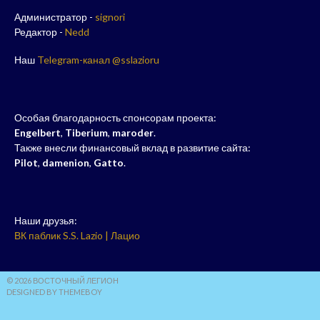
Администратор -
signori
Редактор -
Nedd
Наш
Telegram-канал @sslazioru
Особая благодарность спонсорам проекта:
Engelbert
,
Tiberium
,
maroder
.
Также внесли финансовый вклад в развитие сайта:
Pilot
,
damenion
,
Gatto
.
Наши друзья:
ВК паблик S.S. Lazio | Лацио
© 2026 ВОСТОЧНЫЙ ЛЕГИОН
DESIGNED BY THEMEBOY