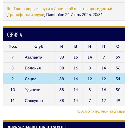
Re: Трансферы и слухи о Лацио - чё ж вы не президенты?
[
Трансферы и слухи
] Damenion 24 Июль 2026, 20:31
СЕРИЯ А
Поз.
Клуб
И
В
Н
П
О
7
Аталанта
38
15
14
9
59
8
Болонья
38
16
8
14
56
9
Лацио
38
14
12
12
54
10
Удинезе
38
14
8
16
50
11
Сассуоло
38
14
7
17
49
Просмотр полной таблицы