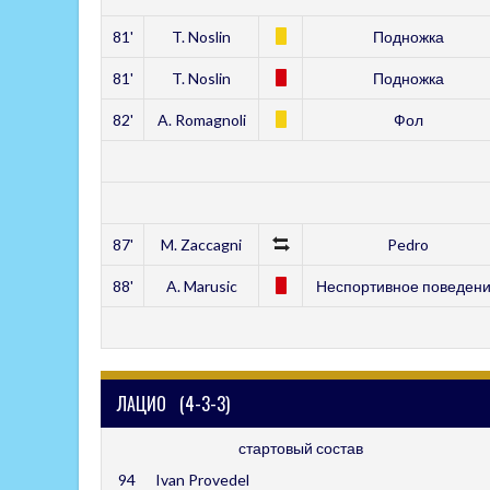
81'
T. Noslin
Подножка
81'
T. Noslin
Подножка
82'
A. Romagnoli
Фол
87'
M. Zaccagni
Pedro
88'
A. Marusic
Неспортивное поведен
ЛАЦИО (4-3-3)
стартовый состав
94
Ivan Provedel