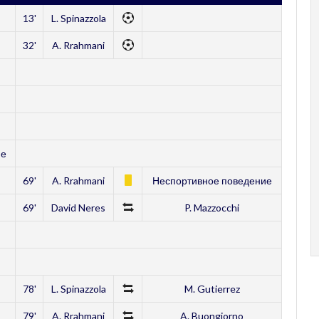
13'
L. Spinazzola
32'
A. Rrahmani
ие
69'
A. Rrahmani
Неспортивное поведение
69'
David Neres
P. Mazzocchi
78'
L. Spinazzola
M. Gutierrez
79'
A. Rrahmani
A. Buongiorno