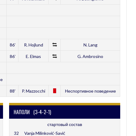
86'
R. Hojlund
N. Lang
86'
E. Elmas
G. Ambrosino
ие
88'
P. Mazzocchi
Неспортивное поведение
НАПОЛИ (3-4-2-1)
стартовый состав
32
Vanja Milinković-Savić