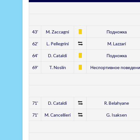
43'
M. Zaccagni
Подножка
62'
L. Pellegrini
M. Lazzari
64'
D. Cataldi
Подножка
69'
T. Noslin
Неспортивное поведен
71'
D. Cataldi
R. Belahyane
71'
M. Cancellieri
G. Isaksen