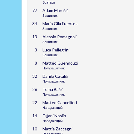
Вратарь
77
Adam Marušić
Защитник
34
Mario Gila Fuentes
Защитник
13
Alessio Romagnoli
Защитник
3
Luca Pellegrini
Защитник
8
Mattéo Guendouzi
Полузащитник
32
Danilo Cataldi
Полузащитник
26
Toma Bašić
Полузащитник
22
Matteo Cancellieri
Нападающий
14
Tijjani Noslin
Нападающий
10
Mattia Zaccagni
Нападающий