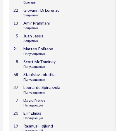
Вратарь
22
Giovanni Di Lorenzo
Защитник
13
Amir Rrahmani
Защитник
5
Juan Jesus
Защитник
21
Matteo Politano
Полузащитник
8
Scott McTominay
Полузащитник
68
Stanislav Lobotka
Полузащитник
37
Leonardo Spinazzola
Полузащитник
7
David Neres
Нападающий
20
Eljif Elmas
Нападающий
19
Rasmus Højlund
Нападающий