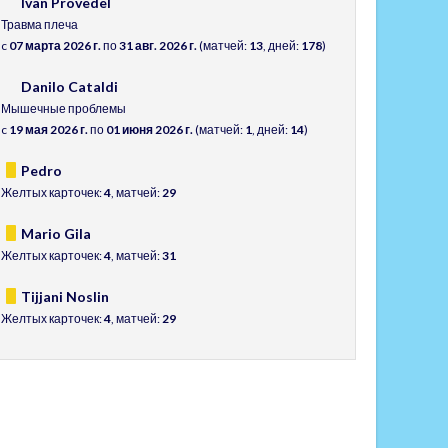
Ivan Provedel
Травма плеча
c
07 марта 2026 г.
по
31 авг. 2026 г.
(матчей:
13
, дней:
178
)
Danilo Cataldi
Мышечные проблемы
c
19 мая 2026 г.
по
01 июня 2026 г.
(матчей:
1
, дней:
14
)
Pedro
Желтых карточек:
4
, матчей:
29
Mario Gila
Желтых карточек:
4
, матчей:
31
Tijjani Noslin
Желтых карточек:
4
, матчей:
29