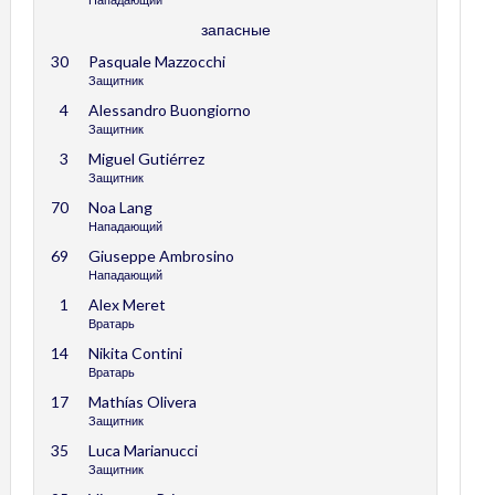
запасные
30
Pasquale Mazzocchi
Защитник
4
Alessandro Buongiorno
Защитник
3
Miguel Gutiérrez
Защитник
70
Noa Lang
Нападающий
69
Giuseppe Ambrosino
Нападающий
1
Alex Meret
Вратарь
14
Nikita Contini
Вратарь
17
Mathías Olivera
Защитник
35
Luca Marianucci
Защитник